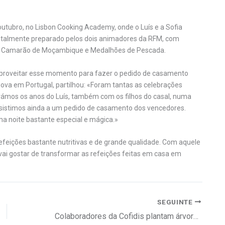
outubro, no Lisbon Cooking Academy, onde o Luís e a Sofia
 totalmente preparado pelos dois animadores da RFM, com
va: Camarão de Moçambique e Medalhões de Pescada.
aproveitar esse momento para fazer o pedido de casamento
va em Portugal, partilhou: «Foram tantas as celebrações
rámos os anos do Luís, também com os filhos do casal, numa
ssistimos ainda a um pedido de casamento dos vencedores.
 noite bastante especial e mágica.»
efeições bastante nutritivas e de grande qualidade. Com aquele
vai gostar de transformar as refeições feitas em casa em
SEGUINTE
Colaboradores da Cofidis plantam árvores em Monchique