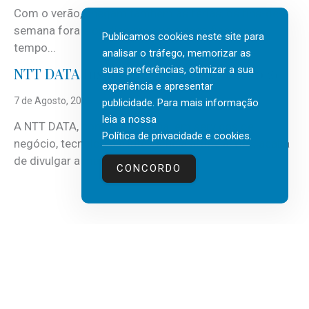
Com o verão, chegam também as férias, os fins-de-
semana fora e os dias em que a casa fica mais
Publicamos cookies neste site para
tempo...
analisar o tráfego, memorizar as
suas preferências, otimizar a sua
NTT DATA Insurtech Global Outlook 2026
experiência e apresentar
7 de Agosto, 2026
publicidade. Para mais informação
leia a nossa
A NTT DATA, consultora global em serviços de
Política de privacidade e cookies
.
negócio, tecnologia e inteligência artificial (IA), acaba
de divulgar a mais recente...
CONCORDO