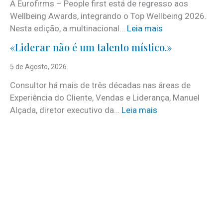
A Eurofirms – People first está de regresso aos
n
Wellbeing Awards, integrando o Top Wellbeing 2026.
h
:
Nesta edição, a multinacional…
Leia mais
e
E
c
«Liderar não é um talento místico.»
u
i
r
5 de Agosto, 2026
d
o
o
Consultor há mais de três décadas nas áreas de
f
o
Experiência do Cliente, Vendas e Liderança, Manuel
i
p
:
Alçada, diretor executivo da…
Leia mais
r
r
«
m
o
L
s
g
i
e
r
d
m
a
e
d
m
r
e
a
a
s
d
r
t
a
n