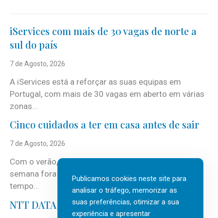
iServices com mais de 30 vagas de norte a
sul do país
7 de Agosto, 2026
A iServices está a reforçar as suas equipas em
Portugal, com mais de 30 vagas em aberto em várias
zonas...
Cinco cuidados a ter em casa antes de sair
7 de Agosto, 2026
Com o verão, chegam também as férias, os fins-de-
semana fora e os dias em que a casa fica mais
Publicamos cookies neste site para
tempo...
analisar o tráfego, memorizar as
suas preferências, otimizar a sua
NTT DATA Insurtech Global Outlook 2026
experiência e apresentar