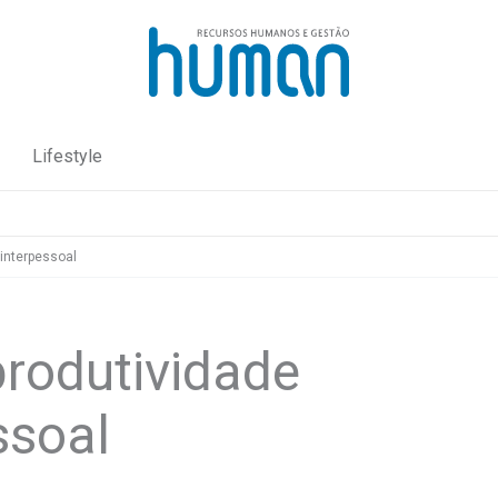
Lifestyle
 interpessoal
produtividade
ssoal