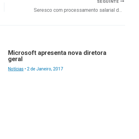
SEGUINTE
Seresco com processamento salarial da Meliá Hotels International em Cabo Verde
Microsoft apresenta nova diretora
geral
Notícias
•
2 de Janeiro, 2017