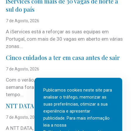
iServices com mais de 30 vagas de norte a
sul do país
7 de Agosto, 2026
A iServices está a reforçar as suas equipas em
Portugal, com mais de 30 vagas em aberto em várias
zonas...
Cinco cuidados a ter em casa antes de sair
7 de Agosto, 2026
Com o verão, chegam também as férias, os fins-de-
semana fora e os dias em que a casa fica mais
Publicamos cookies neste site para
tempo...
analisar o tráfego, memorizar as
suas preferências, otimizar a sua
NTT DATA Insurtech Global Outlook 2026
experiência e apresentar
7 de Agosto, 2026
publicidade. Para mais informação
leia a nossa
A NTT DATA, consultora global em serviços de