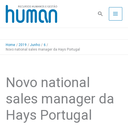
Skip
to
Pesquisa
content
Home
2019
Junho
6
Novo national sales manager da Hays Portugal
Novo national
sales manager da
Hays Portugal