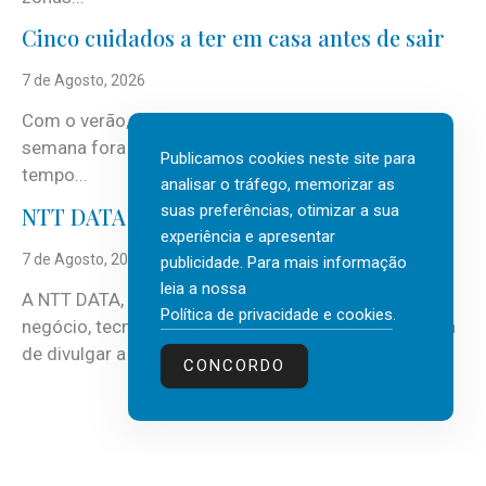
Cinco cuidados a ter em casa antes de sair
7 de Agosto, 2026
Com o verão, chegam também as férias, os fins-de-
semana fora e os dias em que a casa fica mais
Publicamos cookies neste site para
tempo...
analisar o tráfego, memorizar as
suas preferências, otimizar a sua
NTT DATA Insurtech Global Outlook 2026
experiência e apresentar
7 de Agosto, 2026
publicidade. Para mais informação
leia a nossa
A NTT DATA, consultora global em serviços de
Política de privacidade e cookies
.
negócio, tecnologia e inteligência artificial (IA), acaba
de divulgar a mais recente...
CONCORDO