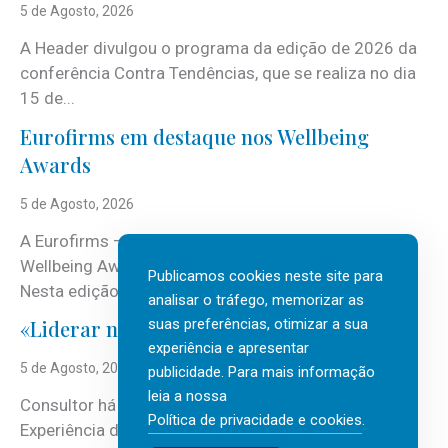
5 de Agosto, 2026
A Header divulgou o programa da edição de 2026 da
conferência Contra Tendências, que se realiza no dia
15 de...
Eurofirms em destaque nos Wellbeing
Awards
5 de Agosto, 2026
A Eurofirms – People first está de regresso aos
Wellbeing Awards, integrando o Top Wellbeing 2026.
Publicamos cookies neste site para
Nesta edição, a multinacional...
analisar o tráfego, memorizar as
suas preferências, otimizar a sua
«Liderar não é um talento místico.»
experiência e apresentar
5 de Agosto, 2026
publicidade. Para mais informação
leia a nossa
Consultor há mais de três décadas nas áreas de
Política de privacidade e cookies
.
Experiência do Cliente, Vendas e Liderança, Manuel