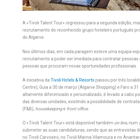
A «Tivoli Talent Tour» regressou para a segunda edição, mais
recrutamento do reconhecido grupo hoteleiro português proc
do Algarve.
Nos últimos dias, em cada paragem esteve uma equipa espec
recrutamento a poder ser imediata para contratar pessoa
pessoas que procuram novas oportunidades profissionais.
A iniciativa da
Tivoli Hotels & Resorts
passou por três local
Centre), Guia a 30 de março (Algarve Shopping) e Faro a 3
altamente diferenciado e personalizado, é levado a cabo
das diversas unidades, existindo a possibilidade de contr
(F&B),
housekeeping
e
front office
.
O «Tivoli Talent Tour» está disponível também
on-line
, num
submeter as suas candidaturas, sendo que as entrevistas dec
no Tivoli Carvoeiro, no Tivoli Marina Vilamoura e no Ananta