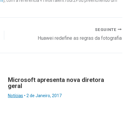
om
), com a referência «TivoliTalentTour2» ou preenchendo um
SEGUINTE
Huawei redefine as regras da fotografia
Microsoft apresenta nova diretora
geral
Notícias
•
2 de Janeiro, 2017