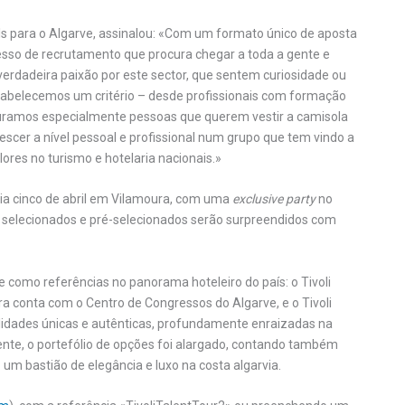
ls para o Algarve, assinalou: «Com um formato único de aposta
sso de recrutamento que procura chegar a toda a gente e
erdadeira paixão por este sector, que sentem curiosidade ou
estabelecemos um critério – desde profissionais com formação
ocuramos especialmente pessoas que querem vestir a camisola
scer a nível pessoal e profissional num grupo que tem vindo a
ores no turismo e hotelaria nacionais.»
dia cinco de abril em Vilamoura, com uma
exclusive party
no
s selecionados e pré-selecionados serão surpreendidos com
 como referências no panorama hoteleiro do país: o Tivoli
ora conta com o Centro de Congressos do Algarve, e o Tivoli
lidades únicas e autênticas, profundamente enraizadas na
mente, o portefólio de opções foi alargado, contando também
m bastião de elegância e luxo na costa algarvia.