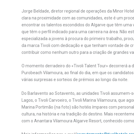
Jorge Beldade, diretor regional de operações da Minor Hote
clara na proximidade com as comunidades, este é um proce
encontrar os talentos escondidos do Algarve que têm uma v
que têm o perfil indicado para uma carreira na área. Não 
especializada a jovens à procura do primeiro trabalho, pr
da marca Tivoli com dedicação e que tenham vontade de cre
contribuir como nenhum outro para a criação de grandes val
O momento derradeiro do «Tivoli Talent Tour» decorrerá a 
Purobeach Vilamoura, ao final do dia, em que os candidato
várias surpresas e sorteios de prémios ao longo da noite.
Do Barlavento ao Sotavento, as unidades Tivoli assumem-se
Lagos, o Tivoli Carvoeiro, o Tivoli Marina Vilamoura, que ag
Marina Portimão (na foto) são hotéis ímpares com persona
cultura, na história e na tradição do destino. Mais recente
com o Anantara Vilamoura Algarve Resort, conhecido como u