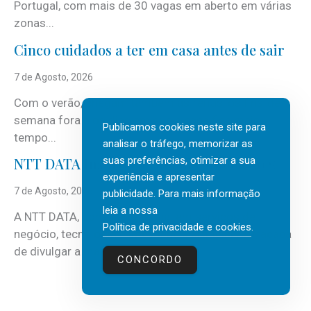
Portugal, com mais de 30 vagas em aberto em várias
zonas...
Cinco cuidados a ter em casa antes de sair
7 de Agosto, 2026
Com o verão, chegam também as férias, os fins-de-
semana fora e os dias em que a casa fica mais
Publicamos cookies neste site para
tempo...
analisar o tráfego, memorizar as
suas preferências, otimizar a sua
NTT DATA Insurtech Global Outlook 2026
experiência e apresentar
7 de Agosto, 2026
publicidade. Para mais informação
leia a nossa
A NTT DATA, consultora global em serviços de
Política de privacidade e cookies
.
negócio, tecnologia e inteligência artificial (IA), acaba
de divulgar a mais recente...
CONCORDO