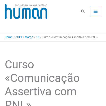
Skip
to
Pesquisa
content
Home
2019
Março
19
Curso «Comunicação Assertiva com PNL»
Curso
«Comunicação
Assertiva com
PNL»