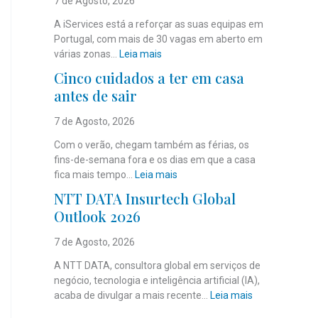
7 de Agosto, 2026
A iServices está a reforçar as suas equipas em
Portugal, com mais de 30 vagas em aberto em
:
várias zonas…
Leia mais
i
Cinco cuidados a ter em casa
S
antes de sair
e
r
7 de Agosto, 2026
v
i
Com o verão, chegam também as férias, os
c
fins-de-semana fora e os dias em que a casa
e
:
fica mais tempo…
Leia mais
s
C
NTT DATA Insurtech Global
c
i
Outlook 2026
o
n
m
c
7 de Agosto, 2026
m
o
a
c
A NTT DATA, consultora global em serviços de
i
u
negócio, tecnologia e inteligência artificial (IA),
s
i
:
acaba de divulgar a mais recente…
Leia mais
d
d
N