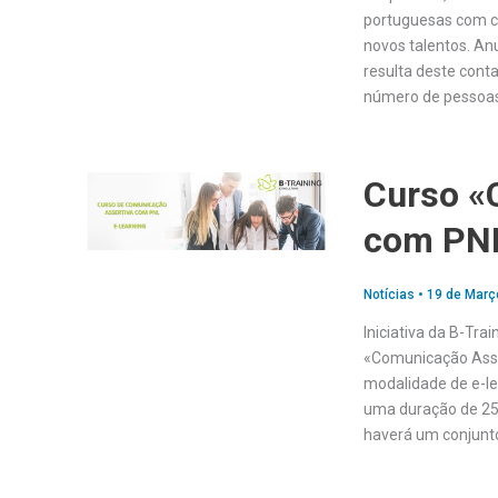
portuguesas com cur
novos talentos. An
resulta deste cont
número de pessoas
Curso «
com PN
Notícias
•
19 de Març
Iniciativa da B-Tra
«Comunicação Asser
modalidade de e-le
uma duração de 25 
haverá um conjunto