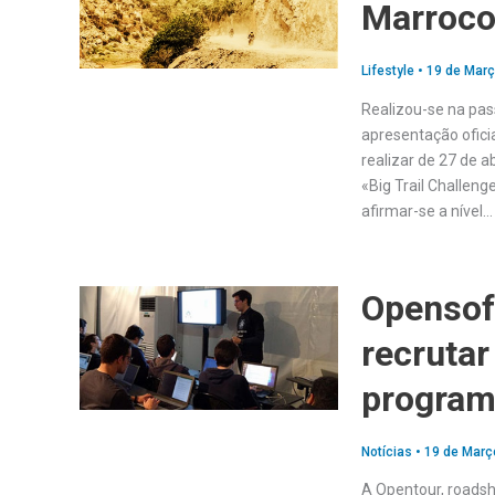
Marroc
Lifestyle
•
19 de Març
Realizou-se na pass
apresentação oficia
realizar de 27 de 
«Big Trail Challen
afirmar-se a nível…
Opensof
recrutar
program
Notícias
•
19 de Març
A Opentour, roadsh