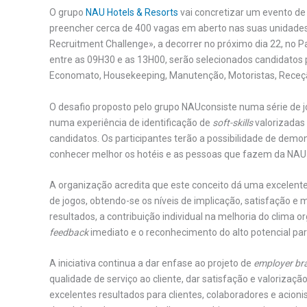
O grupo
NAU Hotels & Resorts
vai concretizar um evento de
preencher cerca de 400 vagas em aberto nas suas unidades 
Recruitment Challenge», a decorrer no próximo dia 22, no 
entre as 09H30 e as 13H00, serão selecionados candidatos 
Economato, Housekeeping, Manutenção, Motoristas, Receç
O desafio proposto pelo grupo NAUconsiste numa série de jo
numa experiência de identificação de
soft-skills
valorizadas
candidatos. Os participantes terão a possibilidade de demo
conhecer melhor os hotéis e as pessoas que fazem da NAU H
A organização acredita que este conceito dá uma excelente
de jogos, obtendo-se os níveis de implicação, satisfação e
resultados, a contribuição individual na melhoria do clima o
feedback
imediato e o reconhecimento do alto potencial para
A iniciativa continua a dar enfase ao projeto de
employer br
qualidade de serviço ao cliente, dar satisfação e valorizaç
excelentes resultados para clientes, colaboradores e acioni