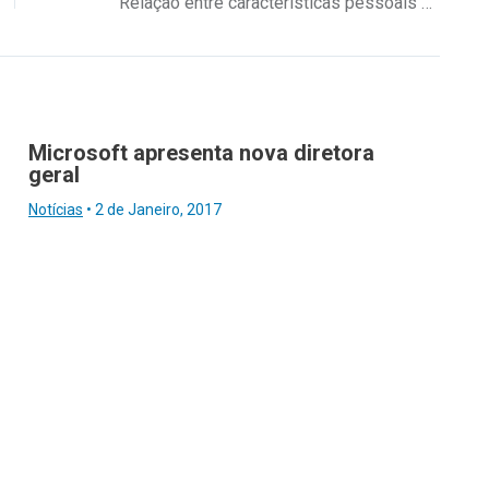
Relação entre características pessoais e desempenho individual dos líderes
Microsoft apresenta nova diretora
geral
Notícias
•
2 de Janeiro, 2017