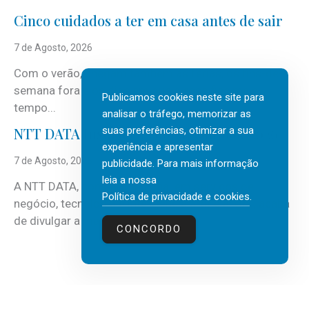
Cinco cuidados a ter em casa antes de sair
7 de Agosto, 2026
Com o verão, chegam também as férias, os fins-de-
semana fora e os dias em que a casa fica mais
Publicamos cookies neste site para
tempo...
analisar o tráfego, memorizar as
suas preferências, otimizar a sua
NTT DATA Insurtech Global Outlook 2026
experiência e apresentar
7 de Agosto, 2026
publicidade. Para mais informação
leia a nossa
A NTT DATA, consultora global em serviços de
Política de privacidade e cookies
.
negócio, tecnologia e inteligência artificial (IA), acaba
de divulgar a mais recente...
CONCORDO