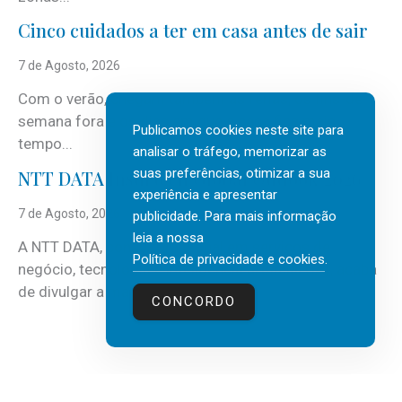
Cinco cuidados a ter em casa antes de sair
7 de Agosto, 2026
Com o verão, chegam também as férias, os fins-de-
semana fora e os dias em que a casa fica mais
Publicamos cookies neste site para
tempo...
analisar o tráfego, memorizar as
suas preferências, otimizar a sua
NTT DATA Insurtech Global Outlook 2026
experiência e apresentar
7 de Agosto, 2026
publicidade. Para mais informação
leia a nossa
A NTT DATA, consultora global em serviços de
Política de privacidade e cookies
.
negócio, tecnologia e inteligência artificial (IA), acaba
de divulgar a mais recente...
CONCORDO