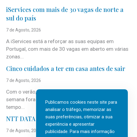
iServices com mais de 30 vagas de norte a
sul do país
7 de Agosto, 2026
A iServices está a reforçar as suas equipas em
Portugal, com mais de 30 vagas em aberto em várias
zonas...
Cinco cuidados a ter em casa antes de sair
7 de Agosto, 2026
Com o verão, chegam também as férias, os fins-de-
semana fora e os dias em que a casa fica mais
Publicamos cookies neste site para
tempo...
analisar o tráfego, memorizar as
suas preferências, otimizar a sua
NTT DATA Insurtech Global Outlook 2026
experiência e apresentar
7 de Agosto, 2026
publicidade. Para mais informação