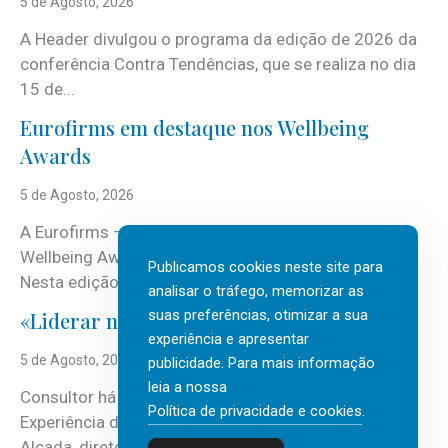
5 de Agosto, 2026
A Header divulgou o programa da edição de 2026 da
conferência Contra Tendências, que se realiza no dia
15 de...
Eurofirms em destaque nos Wellbeing
Awards
5 de Agosto, 2026
A Eurofirms – People first está de regresso aos
Wellbeing Awards, integrando o Top Wellbeing 2026.
Publicamos cookies neste site para
Nesta edição, a multinacional...
analisar o tráfego, memorizar as
suas preferências, otimizar a sua
«Liderar não é um talento místico.»
experiência e apresentar
5 de Agosto, 2026
publicidade. Para mais informação
leia a nossa
Consultor há mais de três décadas nas áreas de
Política de privacidade e cookies
.
Experiência do Cliente, Vendas e Liderança, Manuel
Alçada, diretor executivo da...