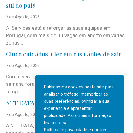
sul do país
7 de Agosto, 2026
A iServices está a reforçar as suas equipas em
Portugal, com mais de 30 vagas em aberto em várias
zonas...
Cinco cuidados a ter em casa antes de sair
7 de Agosto, 2026
Com o verão, chegam também as férias, os fins-de-
semana fora e os dias em que a casa fica mais
Publicamos cookies neste site para
tempo...
analisar o tráfego, memorizar as
suas preferências, otimizar a sua
NTT DATA Insurtech Global Outlook 2026
experiência e apresentar
7 de Agosto, 2026
publicidade. Para mais informação
leia a nossa
A NTT DATA, consultora global em serviços de
Política de privacidade e cookies
.