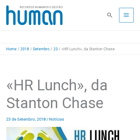
Skip
to
Pesquisa
content
Home
2018
Setembro
23
«HR Lunch», da Stanton Chase
«HR Lunch», da
Stanton Chase
23 de Setembro, 2018
/
Notícias