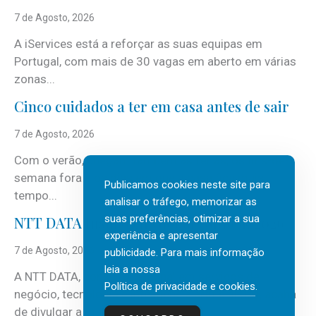
7 de Agosto, 2026
A iServices está a reforçar as suas equipas em
Portugal, com mais de 30 vagas em aberto em várias
zonas...
Cinco cuidados a ter em casa antes de sair
7 de Agosto, 2026
Com o verão, chegam também as férias, os fins-de-
semana fora e os dias em que a casa fica mais
Publicamos cookies neste site para
tempo...
analisar o tráfego, memorizar as
suas preferências, otimizar a sua
NTT DATA Insurtech Global Outlook 2026
experiência e apresentar
7 de Agosto, 2026
publicidade. Para mais informação
leia a nossa
A NTT DATA, consultora global em serviços de
Política de privacidade e cookies
.
negócio, tecnologia e inteligência artificial (IA), acaba
de divulgar a mais recente...