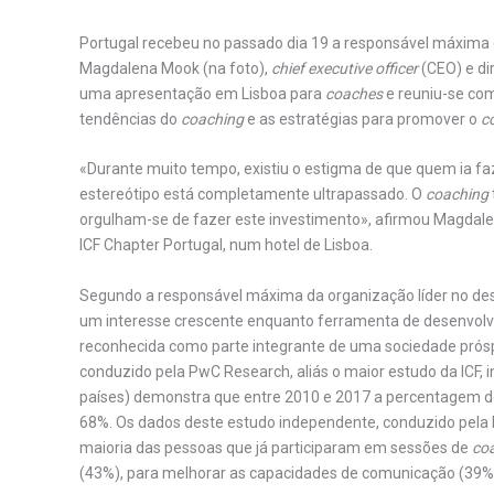
Portugal recebeu no passado dia 19 a responsável máxim
Magdalena Mook (na foto),
chief executive officer
(CEO) e di
uma apresentação em Lisboa para
coaches
e reuniu-se co
tendências do
coaching
e as estratégias para promover o
c
«Durante muito tempo, existiu o estigma de que quem ia f
estereótipo está completamente ultrapassado. O
coaching
orgulham-se de fazer este investimento», afirmou Magda
ICF Chapter Portugal, num hotel de Lisboa.
Segundo a responsável máxima da organização líder no d
um interesse crescente enquanto ferramenta de desenvolv
reconhecida como parte integrante de uma sociedade prós
conduzido pela PwC Research, aliás o maior estudo da ICF,
países) demonstra que entre 2010 e 2017 a percentagem 
68%. Os dados deste estudo independente, conduzido pel
maioria das pessoas que já participaram em sessões de
co
(43%), para melhorar as capacidades de comunicação (39%)