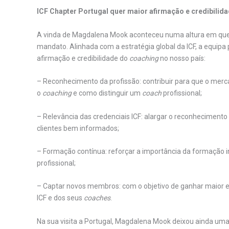
ICF Chapter Portugal quer maior afirmação e credibilid
A vinda de Magdalena Mook aconteceu numa altura em que a 
mandato. Alinhada com a estratégia global da ICF, a equipa
afirmação e credibilidade do
coaching
no nosso país:
– Reconhecimento da profissão: contribuir para que o merc
o
coaching
e como distinguir um
coach
profissional;
– Relevância das credenciais ICF: alargar o reconhecimento 
clientes bem informados;
– Formação contínua: reforçar a importância da formação in
profissional;
– Captar novos membros: com o objetivo de ganhar maior ex
ICF e dos seus
coaches
.
Na sua visita a Portugal, Magdalena Mook deixou ainda u