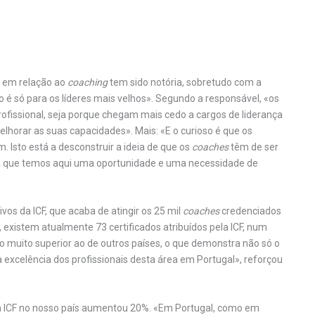
 em relação ao
coaching
tem sido notória, sobretudo com a
 é só para os líderes mais velhos». Segundo a responsável, «os
issional, seja porque chegam mais cedo a cargos de liderança
orar as suas capacidades». Mais: «E o curioso é que os
 Isto está a desconstruir a ideia de que os
coaches
têm de ser
ica que temos aqui uma oportunidade e uma necessidade de
ivos da ICF, que acaba de atingir os 25 mil
coaches
credenciados
existem atualmente 73 certificados atribuídos pela ICF, num
 muito superior ao de outros países, o que demonstra não só o
a excelência dos profissionais desta área em Portugal», reforçou
a ICF no nosso país aumentou 20%. «Em Portugal, como em