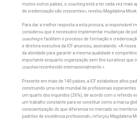
muitos outros países, o
coaching
está a ter cada vez mais a
de credenciação são crescentes», revelou Magdalena Mook
Para dar a melhor resposta a esta procura, a responsáve
considerou que é necessário implementar mudanças de polí
coaching
e facilitem o processo de formação e credenciaç
e diretora executiva da ICF anunciou, assinalando: «A nos
da atividade para garantir a mesma qualidade e competênc
importante enquanto organização sem fins lucrativos que 
coaches
reconhecido internacionalmente.»
Presente em mais de 140 países, a ICF estabelece altos pa
construindo uma rede mundial de profissionais experiente
um quarto dos inquiridos (26%), de acordo com o referido
um trabalho constante para se constituir como a marca glob
conscientização do que diferencia no mercado os membro
padrões de excelência profissional», reforçou Magdalena M