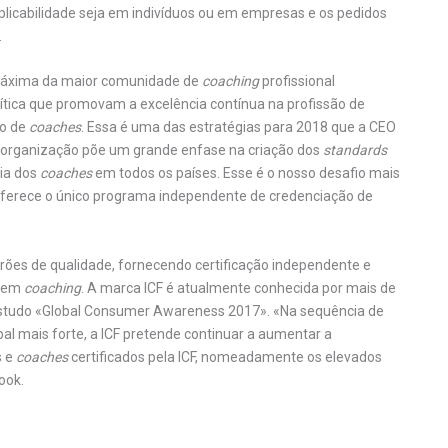
plicabilidade seja em indivíduos ou em empresas e os pedidos
.
l máxima da maior comunidade de
coaching
profissional
tica que promovam a excelência contínua na profissão de
ão de
coaches
. Essa é uma das estratégias para 2018 que a CEO
sa organização põe um grande enfase na criação dos
standards
ia dos
coaches
em todos os países. Esse é o nosso desafio mais
oferece o único programa independente de credenciação de
drões de qualidade, fornecendo certificação independente e
s em
coaching
. A marca ICF é atualmente conhecida por mais de
 estudo «Global Consumer Awareness 2017». «Na sequência de
al mais forte, a ICF pretende continuar a aumentar a
s e
coaches
certificados pela ICF, nomeadamente os elevados
ook.