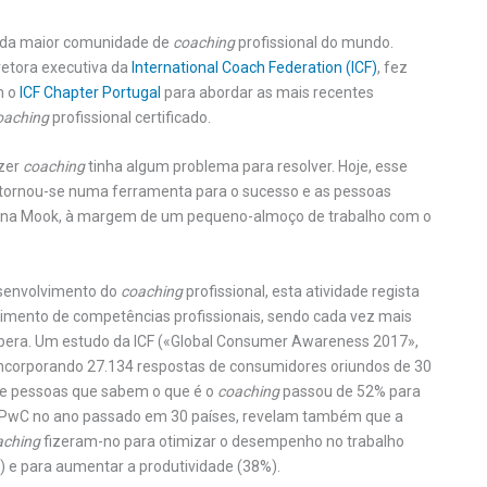
a da maior comunidade de
coaching
profissional do mundo.
retora executiva da
International Coach Federation (ICF)
, fez
m o
ICF Chapter Portugal
para abordar as mais recentes
oaching
profissional certificado.
azer
coaching
tinha algum problema para resolver. Hoje, esse
tornou-se numa ferramenta para o sucesso e as pessoas
lena Mook, à margem de um pequeno-almoço de trabalho com o
esenvolvimento do
coaching
profissional, esta atividade regista
imento de competências profissionais, sendo cada vez mais
pera. Um estudo da ICF («Global Consumer Awareness 2017»,
 incorporando 27.134 respostas de consumidores oriundos de 30
de pessoas que sabem o que é o
coaching
passou de 52% para
a PwC no ano passado em 30 países, revelam também que a
aching
fizeram-no para otimizar o desempenho no trabalho
 e para aumentar a produtividade (38%).