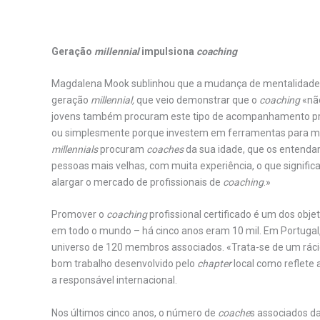
Geração
millennial
impulsiona
coaching
Magdalena Mook sublinhou que a mudança de mentalidade
geração
millennial,
que veio demonstrar que o
coaching
«não
jovens também procuram este tipo de acompanhamento prof
ou simplesmente porque investem em ferramentas para melh
millennials
procuram
coaches
da sua idade, que os entendam.
pessoas mais velhas, com muita experiência, o que signif
alargar o mercado de profissionais de
coaching
.»
Promover o
coaching
profissional certificado é um dos objet
em todo o mundo – há cinco anos eram 10 mil. Em Portugal, 
universo de 120 membros associados. «Trata-se de um rácio
bom trabalho desenvolvido pelo
chapter
local como reflete 
a responsável internacional.
Nos últimos cinco anos, o número de
coache
s associados d