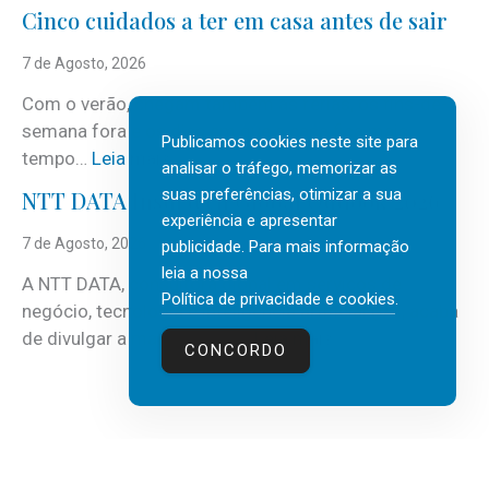
i
Cinco cuidados a ter em casa antes de sair
S
e
7 de Agosto, 2026
r
Com o verão, chegam também as férias, os fins-de-
v
semana fora e os dias em que a casa fica mais
i
Publicamos cookies neste site para
:
tempo…
Leia mais
c
analisar o tráfego, memorizar as
C
suas preferências, otimizar a sua
e
NTT DATA Insurtech Global Outlook 2026
i
experiência e apresentar
s
n
7 de Agosto, 2026
publicidade. Para mais informação
c
c
leia a nossa
o
A NTT DATA, consultora global em serviços de
o
Política de privacidade e cookies
.
m
negócio, tecnologia e inteligência artificial (IA), acaba
c
m
:
de divulgar a mais recente…
Leia mais
u
CONCORDO
a
N
i
i
T
d
s
T
a
d
D
d
e
A
o