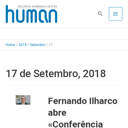
Skip
to
Pesquisa
content
Home
2018
Setembro
17
17 de Setembro, 2018
Fernando Ilharco
abre
«Conferência