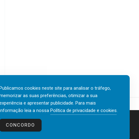
e
a
T
3
d
T
0
o
D
v
s
A
a
a
T
g
t
A
a
e
I
s
r
n
d
e
s
e
m
u
n
c
r
o
a
t
r
s
e
t
a
c
Publicamos cookies neste site para analisar o tráfego,
e
a
h
memorizar as suas preferências, otimizar a sua
a
n
G
experiência e apresentar publicidade. Para mais
s
t
l
informação leia a nossa
Política de privacidade e cookies
.
u
e
o
l
s
Contactos
Política de privacidade e cookies
b
CONCORDO
d
d
a
o
e
l
p