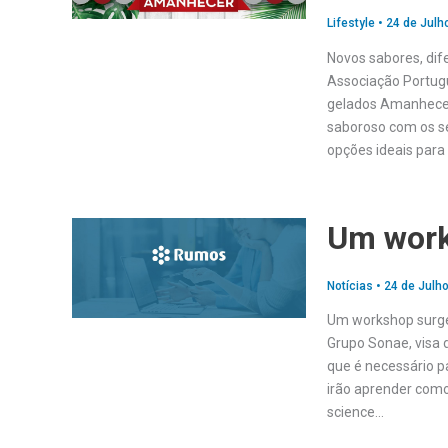
Lifestyle
•
24 de Julh
Novos sabores, dife
Associação Portugu
gelados Amanhecer
saboroso com os s
opções ideais par
Um work
Notícias
•
24 de Julho
Um workshop surge 
Grupo Sonae, visa 
que é necessário p
irão aprender como
science…