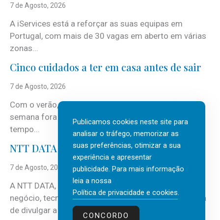
7 de Agosto, 2026
A iServices está a reforçar as suas equipas em
Portugal, com mais de 30 vagas em aberto em várias
zonas...
Cinco cuidados a ter em casa antes de sair
7 de Agosto, 2026
Com o verão, chegam também as férias, os fins-de-
semana fora e os dias em que a casa fica mais
Publicamos cookies neste site para
tempo...
analisar o tráfego, memorizar as
suas preferências, otimizar a sua
NTT DATA Insurtech Global Outlook 2026
experiência e apresentar
7 de Agosto, 2026
publicidade. Para mais informação
leia a nossa
A NTT DATA, consultora global em serviços de
Política de privacidade e cookies
.
negócio, tecnologia e inteligência artificial (IA), acaba
de divulgar a mais recente...
CONCORDO