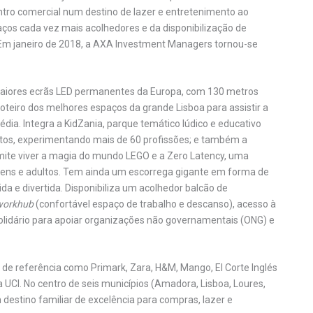
tro comercial num destino de lazer e entretenimento ao
paços cada vez mais acolhedores e da disponibilização de
s. Em janeiro de 2018, a AXA Investment Managers tornou-se
s maiores ecrãs LED permanentes da Europa, com 130 metros
oteiro dos melhores espaços da grande Lisboa para assistir a
ia. Integra a KidZania, parque temático lúdico e educativo
ltos, experimentando mais de 60 profissões; e também a
rmite viver a magia do mundo LEGO e a Zero Latency, uma
ovens e adultos. Tem ainda um escorrega gigante em forma de
da e divertida. Disponibiliza um acolhedor balcão de
workhub
(confortável espaço de trabalho e descanso), acesso à
solidário para apoiar organizações não governamentais (ONG) e
de referência como Primark, Zara, H&M, Mango, El Corte Inglés
 UCI. No centro de seis municípios (Amadora, Lisboa, Loures,
m destino familiar de excelência para compras, lazer e