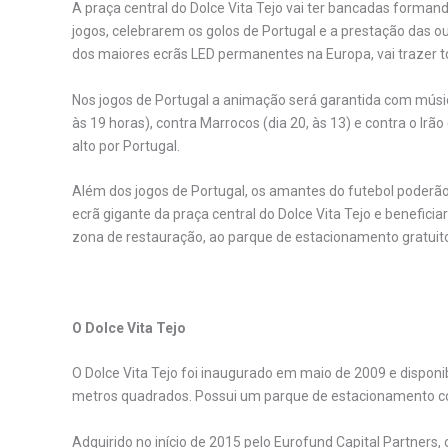
A praça central do Dolce Vita Tejo vai ter bancadas forma
jogos, celebrarem os golos de Portugal e a prestação das 
dos maiores ecrãs LED permanentes na Europa, vai trazer t
Nos jogos de Portugal a animação será garantida com música
às 19 horas), contra Marrocos (dia 20, às 13) e contra o Irão 
alto por Portugal.
Além dos jogos de Portugal, os amantes do futebol poderão 
ecrã gigante da praça central do Dolce Vita Tejo e benefici
zona de restauração, ao parque de estacionamento gratuito 
O
Dolce Vita Tejo
O Dolce Vita Tejo foi inaugurado em maio de 2009 e disponibil
metros quadrados. Possui um parque de estacionamento cob
Adquirido no início de 2015 pelo Eurofund Capital Partners,