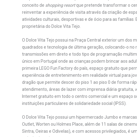
conceito de
shopping resort
que pretende transformar o cen
reinventar a experiência de visita através da criação de es
atividades culturais, desportivas e de ócio para as família
proprietária do Dolce Vita Tejo.
O Dolce Vita Tejo possui na Praça Central exterior um do
quadrados e tecnologia de última geração, colocando-o no r
transmissões em direto e todo tipo de programação multiméd
único em Portugal onde as crianças podem brincar aos adu
primeira LEGO Fun Factory do país, espaço gratuito que pe
experiência de entretenimento em realidade virtual para j
dragão que permite descer do piso 1 ao piso 0 de forma rápi
atendimento, áreas de lazer com imprensa diária gratuita,
Internet gratuito em todo o centro comercial e um espaço 
instituições particulares de solidariedade social (IPSS).
O Dolce Vita Tejo possui um hipermercado Jumbo e marcas 
Outlet, Worten ou Holmes Place, além de 11 salas de cinema
Sintra, Oeiras e Odivelas), e com acessos privilegiados, é u