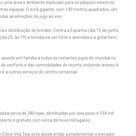
ndo uma área e ambiente especiais para os adeptos verem os
outras equipas. O ecrã gigante, com 130 metros quadrados, um
odas as emoções do jogo ao vivo.
 e distribuição de brindes. Contra a Espanha (dia 15 de junho,
(dia 25, às 19) a torcida vai ser forte e animada e a gritar bem
assistir em família a todos os restantes jogos do mundial no
ar do conforto e das comodidades do recinto, incluindo acesso à
e a outros serviços do centro comercial.
iza cerca de 280 lojas, distribuídas por dois pisos e 104 mil
erto e gratuito com cerca de nove mil lugares.
 o Dolce Vita Tejo está desde então a implementar o inovador