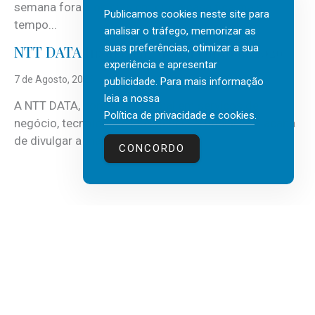
semana fora e os dias em que a casa fica mais
Publicamos cookies neste site para
tempo...
analisar o tráfego, memorizar as
suas preferências, otimizar a sua
NTT DATA Insurtech Global Outlook 2026
experiência e apresentar
7 de Agosto, 2026
publicidade. Para mais informação
leia a nossa
A NTT DATA, consultora global em serviços de
Política de privacidade e cookies
.
negócio, tecnologia e inteligência artificial (IA), acaba
de divulgar a mais recente...
CONCORDO