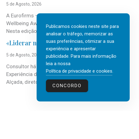
5 de Agosto, 2026
A Eurofirms – People first está de regresso aos
Wellbeing Awards, integrando o Top Wellbeing 2026.
Publicamos cookies neste site para
Nesta edição, a multinacional...
analisar o tráfego, memorizar as
suas preferências, otimizar a sua
«Liderar não é um talento místico.»
experiência e apresentar
5 de Agosto, 2026
publicidade. Para mais informação
leia a nossa
Consultor há mais de três décadas nas áreas de
Política de privacidade e cookies
.
Experiência do Cliente, Vendas e Liderança, Manuel
Alçada, diretor executivo da...
CONCORDO