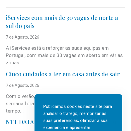
iServices com mais de 30 vagas de norte a
sul do país
7 de Agosto, 2026
A iServices está a reforçar as suas equipas em
Portugal, com mais de 30 vagas em aberto em várias
zonas...
Cinco cuidados a ter em casa antes de sair
7 de Agosto, 2026
Com o verão, chegam também as férias, os fins-de-
semana fora e os dias em que a casa fica mais
Publicamos cookies neste site para
tempo...
analisar o tráfego, memorizar as
suas preferências, otimizar a sua
NTT DATA Insurtech Global Outlook 2026
experiência e apresentar