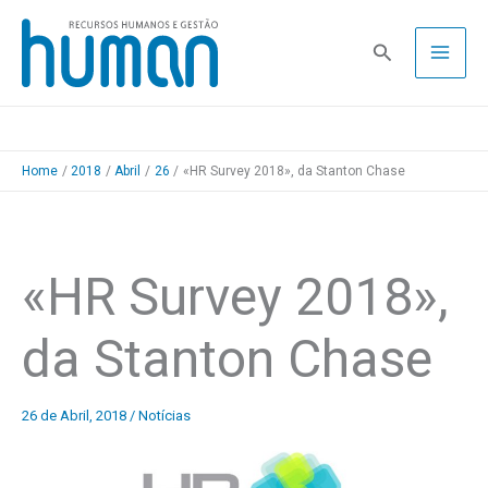
Skip
to
Pesquisa
content
Home
2018
Abril
26
«HR Survey 2018», da Stanton Chase
«HR Survey 2018»,
da Stanton Chase
26 de Abril, 2018
/
Notícias