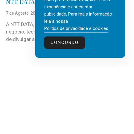
NTT DATA Insurtech Global Outlook 2026
experiência e apresentar
7 de Agosto, 2026
publicidade. Para mais informação
leia a nossa
A NTT DATA, consultora global em serviços de
Política de privacidade e cookies
.
negócio, tecnologia e inteligência artificial (IA), acaba
de divulgar a mais recente...
CONCORDO