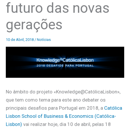
futuro das novas
gerações
10 de Abril, 2018
/
Notícias
No âmbito do projeto «Knowledge@CatólicaLisbon»,
que tem como tema para este ano debater os
principais desafios para Portugal em 2018, a
Católica
Lisbon School of Business & Economics (Católica-
Lisbon)
vai realizar hoje, dia 10 de abril, pelas 18