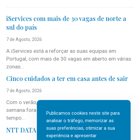
iServices com mais de 30 vagas de norte a
sul do país
7 de Agosto, 2026
A iServices está a reforçar as suas equipas em
Portugal, com mais de 30 vagas em aberto em várias
zonas...
Cinco cuidados a ter em casa antes de sair
7 de Agosto, 2026
Com o verão, chegam também as férias, os fins-de-
semana fora e os dias em que a casa fica mais
Publicamos cookies neste site para
tempo...
analisar o tráfego, memorizar as
suas preferências, otimizar a sua
NTT DATA Insurtech Global Outlook 2026
experiência e apresentar