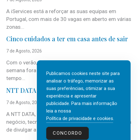
A iServices está a reforçar as suas equipas em
Portugal, com mais de 30 vagas em aberto em várias
zonas...
Cinco cuidados a ter em casa antes de sair
7 de Agosto, 2026
Com o verão, chegam também as férias, os fins-de-
semana fora e os dias em que a casa fica mais
Publicamos cookies neste site para
tempo...
analisar o tráfego, memorizar as
suas preferências, otimizar a sua
NTT DATA Insurtech Global Outlook 2026
experiência e apresentar
7 de Agosto, 2026
publicidade. Para mais informação
leia a nossa
A NTT DATA, consultora global em serviços de
Política de privacidade e cookies
.
negócio, tecnologia e inteligência artificial (IA), acaba
de divulgar a mais recente...
CONCORDO