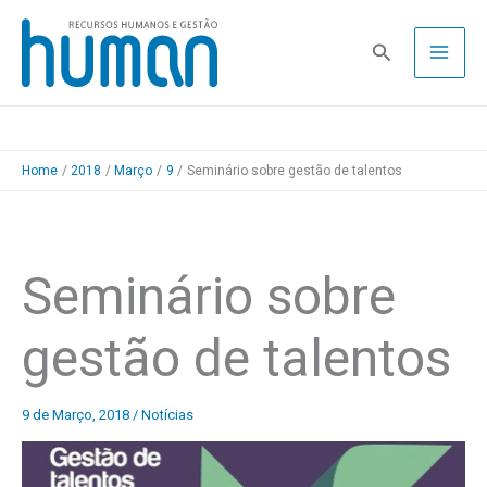
Skip
to
Pesquisa
content
Home
2018
Março
9
Seminário sobre gestão de talentos
Seminário sobre
gestão de talentos
9 de Março, 2018
/
Notícias