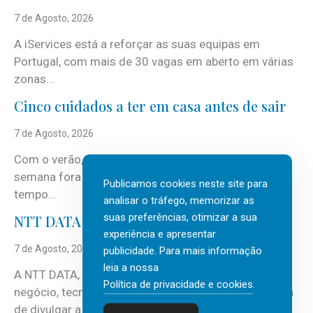
7 de Agosto, 2026
A iServices está a reforçar as suas equipas em
Portugal, com mais de 30 vagas em aberto em várias
zonas...
Cinco cuidados a ter em casa antes de sair
7 de Agosto, 2026
Com o verão, chegam também as férias, os fins-de-
semana fora e os dias em que a casa fica mais
Publicamos cookies neste site para
tempo...
analisar o tráfego, memorizar as
suas preferências, otimizar a sua
NTT DATA Insurtech Global Outlook 2026
experiência e apresentar
7 de Agosto, 2026
publicidade. Para mais informação
leia a nossa
A NTT DATA, consultora global em serviços de
Política de privacidade e cookies
.
negócio, tecnologia e inteligência artificial (IA), acaba
de divulgar a mais recente...