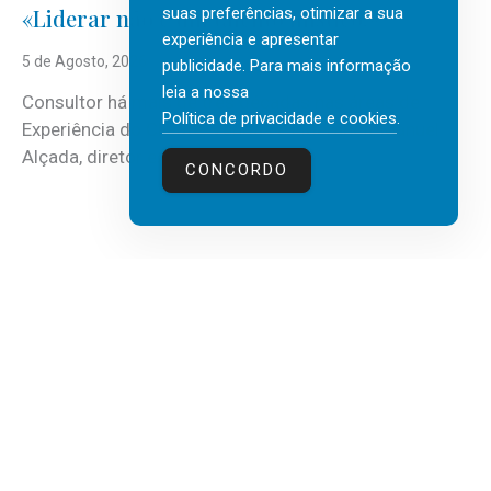
suas preferências, otimizar a sua
«Liderar não é um talento místico.»
experiência e apresentar
5 de Agosto, 2026
publicidade. Para mais informação
leia a nossa
Consultor há mais de três décadas nas áreas de
Política de privacidade e cookies
.
Experiência do Cliente, Vendas e Liderança, Manuel
Alçada, diretor executivo da...
CONCORDO