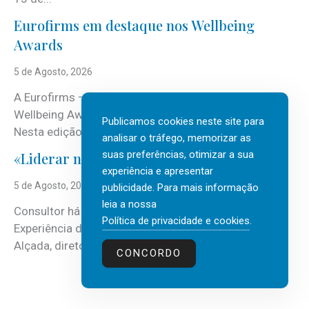
Eurofirms em destaque nos Wellbeing
Awards
5 de Agosto, 2026
A Eurofirms – People first está de regresso aos
Wellbeing Awards, integrando o Top Wellbeing 2026.
Publicamos cookies neste site para
Nesta edição, a multinacional...
analisar o tráfego, memorizar as
suas preferências, otimizar a sua
«Liderar não é um talento místico.»
experiência e apresentar
5 de Agosto, 2026
publicidade. Para mais informação
leia a nossa
Consultor há mais de três décadas nas áreas de
Política de privacidade e cookies
.
Experiência do Cliente, Vendas e Liderança, Manuel
Alçada, diretor executivo da...
CONCORDO