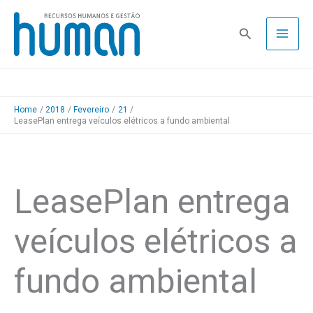
Skip
to
Pesquisa
content
Home
2018
Fevereiro
21
LeasePlan entrega veículos elétricos a fundo ambiental
LeasePlan entrega
veículos elétricos a
fundo ambiental