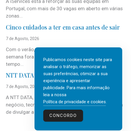
A iServices está a reforçar as suas equipas em
Portugal, com mais de 30 vagas em aberto em várias
zonas...
Cinco cuidados a ter em casa antes de sair
7 de Agosto, 2026
Com o verão, chegam também as férias, os fins-de-
semana fora e os dias em que a casa fica mais
Publicamos cookies neste site para
tempo...
analisar o tráfego, memorizar as
suas preferências, otimizar a sua
NTT DATA Insurtech Global Outlook 2026
experiência e apresentar
7 de Agosto, 2026
publicidade. Para mais informação
leia a nossa
A NTT DATA, consultora global em serviços de
Política de privacidade e cookies
.
negócio, tecnologia e inteligência artificial (IA), acaba
de divulgar a mais recente...
CONCORDO