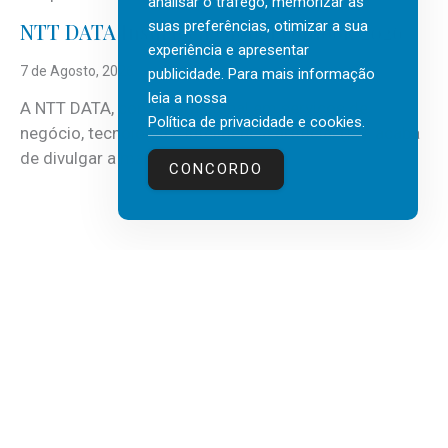
analisar o tráfego, memorizar as
suas preferências, otimizar a sua
NTT DATA Insurtech Global Outlook 2026
experiência e apresentar
7 de Agosto, 2026
publicidade. Para mais informação
leia a nossa
A NTT DATA, consultora global em serviços de
Política de privacidade e cookies
.
negócio, tecnologia e inteligência artificial (IA), acaba
de divulgar a mais recente...
CONCORDO