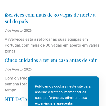
iServices com mais de 30 vagas de norte a
sul do país
7 de Agosto, 2026
A iServices está a reforçar as suas equipas em
Portugal, com mais de 30 vagas em aberto em várias
zonas...
Cinco cuidados a ter em casa antes de sair
7 de Agosto, 2026
Com o verão, chegam também as férias, os fins-de-
semana fora e os dias em que a casa fica mais
Publicamos cookies neste site para
tempo...
analisar o tráfego, memorizar as
suas preferências, otimizar a sua
NTT DATA Insurtech Global Outlook 2026
experiência e apresentar