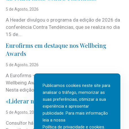
5 de Agosto, 2026
A Header divulgou o programa da edição de 2026 da
conferência Contra Tendências, que se realiza no dia
15 de...
Eurofirms em destaque nos Wellbeing
Awards
5 de Agosto, 2026
A Eurofirms – People first está de regresso aos
Wellbeing Awards, integrando o Top Wellbeing 2026.
Publicamos cookies neste site para
Nesta edição, a multinacional...
analisar o tráfego, memorizar as
suas preferências, otimizar a sua
«Liderar não é um talento místico.»
experiência e apresentar
5 de Agosto, 2026
publicidade. Para mais informação
leia a nossa
Consultor há mais de três décadas nas áreas de
Política de privacidade e cookies
.