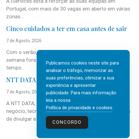
A iServices está a reforçar as suas equipas em
Portugal, com mais de 30 vagas em aberto em várias
zonas...
Cinco cuidados a ter em casa antes de sair
7 de Agosto, 2026
Com o verão, chegam também as férias, os fins-de-
semana fora e os dias em que a casa fica mais
Publicamos cookies neste site para
tempo...
analisar o tráfego, memorizar as
suas preferências, otimizar a sua
NTT DATA Insurtech Global Outlook 2026
experiência e apresentar
7 de Agosto, 2026
publicidade. Para mais informação
leia a nossa
A NTT DATA, consultora global em serviços de
Política de privacidade e cookies
.
negócio, tecnologia e inteligência artificial (IA), acaba
de divulgar a mais recente...
CONCORDO