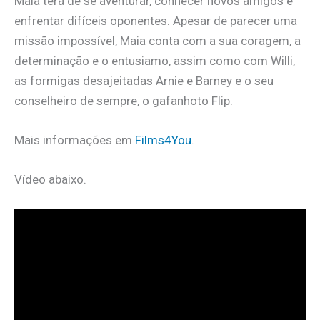
Maia terá de se aventurar, conhecer novos amigos e
enfrentar difíceis oponentes. Apesar de parecer uma
missão impossível, Maia conta com a sua coragem, a
determinação e o entusiamo, assim como com Willi,
as formigas desajeitadas Arnie e Barney e o seu
conselheiro de sempre, o gafanhoto Flip.
Mais informações em
Films4You
.
Vídeo abaixo.