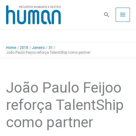
Skip
to
Pesquisa
content
Home
2018
Janeiro
31
João Paulo Feijoo reforça TalentShip como partner
João Paulo Feijoo
reforça TalentShip
como partner