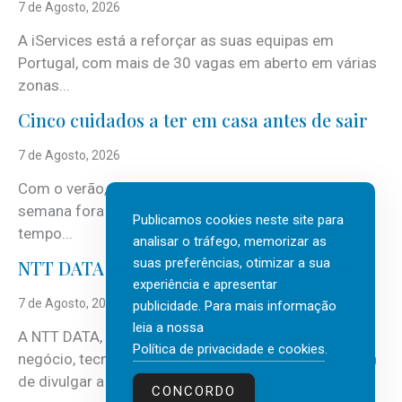
7 de Agosto, 2026
A iServices está a reforçar as suas equipas em
Portugal, com mais de 30 vagas em aberto em várias
zonas...
Cinco cuidados a ter em casa antes de sair
7 de Agosto, 2026
Com o verão, chegam também as férias, os fins-de-
semana fora e os dias em que a casa fica mais
Publicamos cookies neste site para
tempo...
analisar o tráfego, memorizar as
suas preferências, otimizar a sua
NTT DATA Insurtech Global Outlook 2026
experiência e apresentar
7 de Agosto, 2026
publicidade. Para mais informação
leia a nossa
A NTT DATA, consultora global em serviços de
Política de privacidade e cookies
.
negócio, tecnologia e inteligência artificial (IA), acaba
de divulgar a mais recente...
CONCORDO