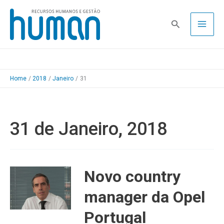
Skip
to
Pesquisa
content
Home
2018
Janeiro
31
31 de Janeiro, 2018
Novo country
manager da Opel
Portugal