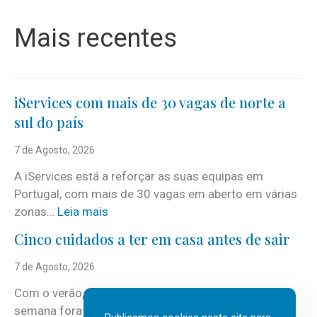
Mais recentes
iServices com mais de 30 vagas de norte a
sul do país
7 de Agosto, 2026
A iServices está a reforçar as suas equipas em
Portugal, com mais de 30 vagas em aberto em várias
:
zonas…
Leia mais
i
Cinco cuidados a ter em casa antes de sair
S
e
7 de Agosto, 2026
r
Com o verão, chegam também as férias, os fins-de-
v
semana fora e os dias em que a casa fica mais
i