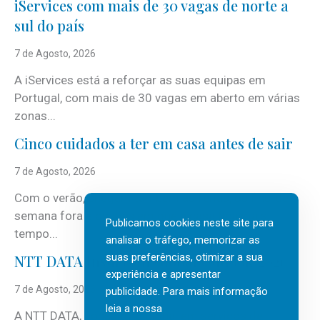
iServices com mais de 30 vagas de norte a
sul do país
7 de Agosto, 2026
A iServices está a reforçar as suas equipas em
Portugal, com mais de 30 vagas em aberto em várias
zonas...
Cinco cuidados a ter em casa antes de sair
7 de Agosto, 2026
Com o verão, chegam também as férias, os fins-de-
semana fora e os dias em que a casa fica mais
Publicamos cookies neste site para
tempo...
analisar o tráfego, memorizar as
suas preferências, otimizar a sua
NTT DATA Insurtech Global Outlook 2026
experiência e apresentar
7 de Agosto, 2026
publicidade. Para mais informação
leia a nossa
A NTT DATA, consultora global em serviços de