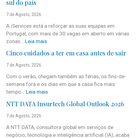
sul do país
7 de Agosto, 2026
A iServices está a reforçar as suas equipas em
Portugal, com mais de 30 vagas em aberto em várias
:
zonas…
Leia mais
i
Cinco cuidados a ter em casa antes de sair
S
e
7 de Agosto, 2026
r
Com o verão, chegam também as férias, os fins-de-
v
semana fora e os dias em que a casa fica mais
i
:
tempo…
Leia mais
c
C
e
NTT DATA Insurtech Global Outlook 2026
i
s
n
7 de Agosto, 2026
c
c
o
A NTT DATA, consultora global em serviços de
o
m
negócio, tecnologia e inteligência artificial (IA), acaba
c