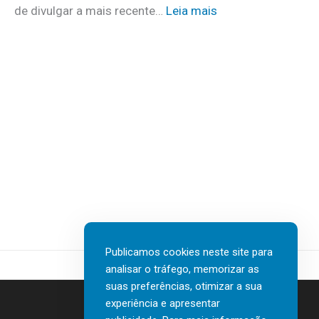
m
:
de divulgar a mais recente…
Leia mais
u
a
N
i
i
T
d
s
T
a
d
D
d
e
A
o
3
T
s
0
A
a
v
I
t
a
n
e
g
s
r
a
u
e
s
r
m
d
t
c
Publicamos cookies neste site para
e
e
a
analisar o tráfego, memorizar as
n
c
s
suas preferências, otimizar a sua
o
h
a
experiência e apresentar
r
G