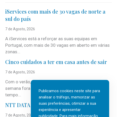
iServices com mais de 30 vagas de norte a
sul do país
7 de Agosto, 2026
A iServices está a reforçar as suas equipas em
Portugal, com mais de 30 vagas em aberto em várias
zonas...
Cinco cuidados a ter em casa antes de sair
7 de Agosto, 2026
Com o verão, chegam também as férias, os fins-de-
semana fora e os dias em que a casa fica mais
Publicamos cookies neste site para
tempo...
analisar o tráfego, memorizar as
suas preferências, otimizar a sua
NTT DATA Insurtech Global Outlook 2026
experiência e apresentar
7 de Agosto, 2026
publicidade. Para mais informação