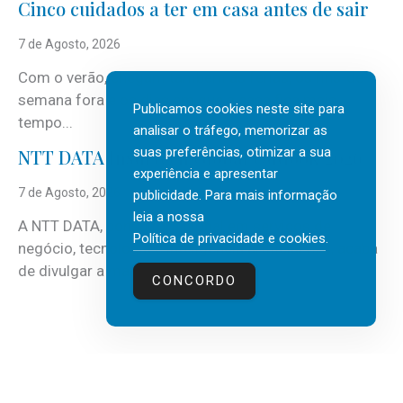
Cinco cuidados a ter em casa antes de sair
7 de Agosto, 2026
Com o verão, chegam também as férias, os fins-de-
semana fora e os dias em que a casa fica mais
Publicamos cookies neste site para
tempo...
analisar o tráfego, memorizar as
suas preferências, otimizar a sua
NTT DATA Insurtech Global Outlook 2026
experiência e apresentar
7 de Agosto, 2026
publicidade. Para mais informação
leia a nossa
A NTT DATA, consultora global em serviços de
Política de privacidade e cookies
.
negócio, tecnologia e inteligência artificial (IA), acaba
de divulgar a mais recente...
CONCORDO