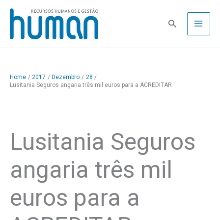
Skip
to
Pesquisa
content
Home
2017
Dezembro
28
Lusitania Seguros angaria três mil euros para a ACREDITAR
Lusitania Seguros
angaria três mil
euros para a