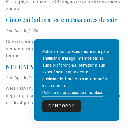
Portugal, com mais de 30 vagas em aberto em várias
zonas...
Cinco cuidados a ter em casa antes de sair
7 de Agosto, 2026
Com o verão, chegam também as férias, os fins-de-
semana fora e os dias em que a casa fica mais
Publicamos cookies neste site para
tempo...
analisar o tráfego, memorizar as
suas preferências, otimizar a sua
NTT DATA Insurtech Global Outlook 2026
experiência e apresentar
7 de Agosto, 2026
publicidade. Para mais informação
leia a nossa
A NTT DATA, consultora global em serviços de
Política de privacidade e cookies
.
negócio, tecnologia e inteligência artificial (IA), acaba
de divulgar a mais recente...
CONCORDO