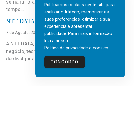
semana fora e os dias em que a casa fica mais
Publicamos cookies neste site para
tempo...
analisar o tráfego, memorizar as
suas preferências, otimizar a sua
NTT DATA Insurtech Global Outlook 2026
experiência e apresentar
7 de Agosto, 2026
publicidade. Para mais informação
leia a nossa
A NTT DATA, consultora global em serviços de
Política de privacidade e cookies
.
negócio, tecnologia e inteligência artificial (IA), acaba
de divulgar a mais recente...
CONCORDO