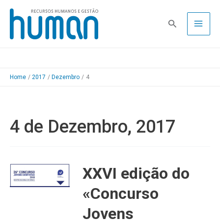
Skip
to
Pesquisa
content
Home
2017
Dezembro
4
4 de Dezembro, 2017
XXVI edição do
«Concurso
Jovens