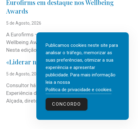
Eurofirms em destaque nos Wellbeing
á
Awards
é
c
5 de Agosto, 2026
o
A Eurofirms – People first está de regresso aos
n
Wellbeing Awards, integrando o Top Wellbeing 2026.
h
Publicamos cookies neste site para
:
Nesta edição, a multinacional…
Leia mais
e
analisar o tráfego, memorizar as
E
c
suas preferências, otimizar a sua
«Liderar não é um talento místico.»
u
i
experiência e apresentar
r
5 de Agosto, 2026
d
publicidade. Para mais informação
o
leia a nossa
o
Consultor há mais de três décadas nas áreas de
f
Política de privacidade e cookies
.
o
Experiência do Cliente, Vendas e Liderança, Manuel
i
p
:
Alçada, diretor executivo da…
Leia mais
r
CONCORDO
r
«
m
o
L
s
g
i
e
r
d
m
a