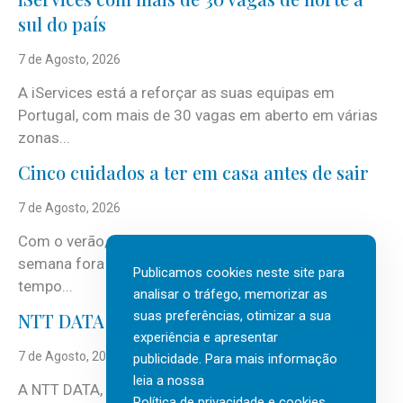
sul do país
7 de Agosto, 2026
A iServices está a reforçar as suas equipas em
Portugal, com mais de 30 vagas em aberto em várias
zonas...
Cinco cuidados a ter em casa antes de sair
7 de Agosto, 2026
Com o verão, chegam também as férias, os fins-de-
semana fora e os dias em que a casa fica mais
Publicamos cookies neste site para
tempo...
analisar o tráfego, memorizar as
suas preferências, otimizar a sua
NTT DATA Insurtech Global Outlook 2026
experiência e apresentar
7 de Agosto, 2026
publicidade. Para mais informação
leia a nossa
A NTT DATA, consultora global em serviços de
Política de privacidade e cookies
.