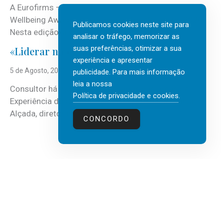
A Eurofirms – People first está de regresso aos
Wellbeing Awards, integrando o Top Wellbeing 2026.
Publicamos cookies neste site para
Nesta edição, a multinacional...
analisar o tráfego, memorizar as
suas preferências, otimizar a sua
«Liderar não é um talento místico.»
experiência e apresentar
5 de Agosto, 2026
publicidade. Para mais informação
leia a nossa
Consultor há mais de três décadas nas áreas de
Política de privacidade e cookies
.
Experiência do Cliente, Vendas e Liderança, Manuel
Alçada, diretor executivo da...
CONCORDO