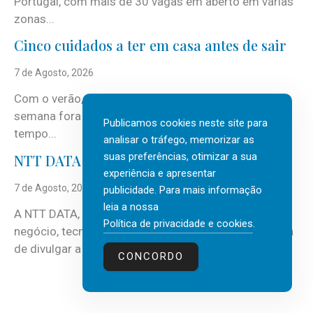
Portugal, com mais de 30 vagas em aberto em várias
zonas...
Cinco cuidados a ter em casa antes de sair
7 de Agosto, 2026
Com o verão, chegam também as férias, os fins-de-
semana fora e os dias em que a casa fica mais
Publicamos cookies neste site para
tempo...
analisar o tráfego, memorizar as
suas preferências, otimizar a sua
NTT DATA Insurtech Global Outlook 2026
experiência e apresentar
7 de Agosto, 2026
publicidade. Para mais informação
leia a nossa
A NTT DATA, consultora global em serviços de
Política de privacidade e cookies
.
negócio, tecnologia e inteligência artificial (IA), acaba
de divulgar a mais recente...
CONCORDO