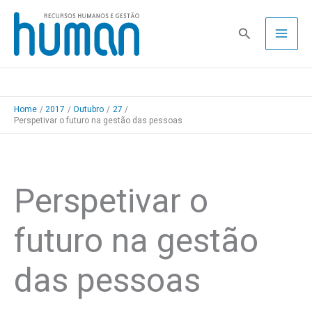
Skip
to
Pesquisa
content
Home
2017
Outubro
27
Perspetivar o futuro na gestão das pessoas
Perspetivar o
futuro na gestão
das pessoas